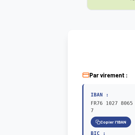
Par virement :
IBAN :
FR76 1027 8065
7
Copier l'IBAN
BIC :