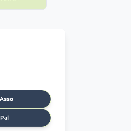
oAsso
Pal