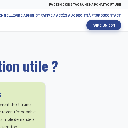
FACEBOOK
INSTAGRAM
SNAPCHAT
YOUTUBE
IONNELLE
AIDE ADMINISTRATIVE / ACCÈS AUX DROITS
À PROPOS
CONTACT
FAIRE UN DON
ion utile ?
s
vrent droit à une
re revenu imposable.
r simple demande à
claration.