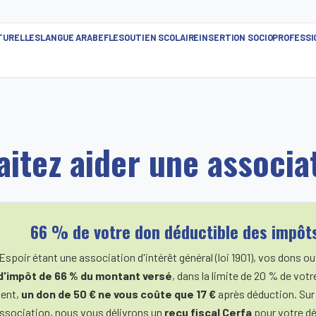
TURELLES
LANGUE ARABE
FLE
SOUTIEN SCOLAIRE
INSERTION SOCIOPROFESS
itez aider une associat
66 % de votre don déductible des impôt
spoir étant une association d'intérêt général (loi 1901), vos dons ou
d'impôt de 66 % du montant versé
, dans la limite de 20 % de vot
ent,
un don de 50 € ne vous coûte que 17 €
après déduction. Su
association, nous vous délivrons un
reçu fiscal Cerfa
pour votre dé