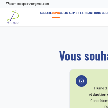
plumedespoir04@gmail.com
ACCUEIL
DONS
COLIS ALIMENTAIRE
ACTIONS CUL
Vous souha
Plume d'E
réduction 
Concrètem
l'